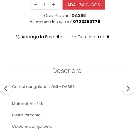
ADAUGA IN COS
Cod Produs:
DA368
Ai nevoie de ajutor?
0723283779
Adauga la Favorite
Cere informatii
Descriere
Cercei aur galben infinit - DA368.
Material: Aur 14k.
Pietre: zirconia.
Culoare aur: galben.