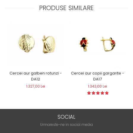
PRODUSE SIMILARE
Cercei aur galben rotunzi -
Cercei aur copii gargarite -
DA12
DA17
1.327,00 Lei
1.343,00 Lei
SOCIAL
Urmareste-ne in social media