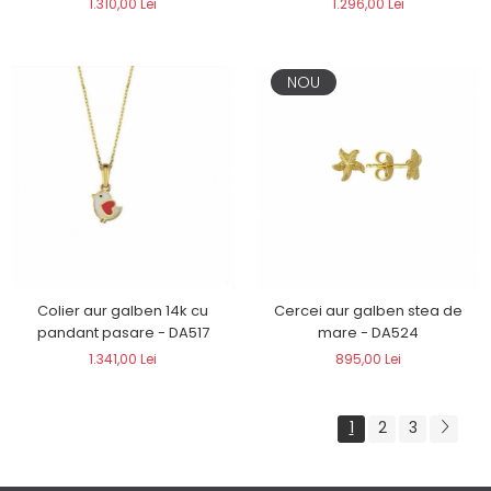
1.310,00 Lei
1.296,00 Lei
NOU
Colier aur galben 14k cu
Cercei aur galben stea de
pandant pasare - DA517
mare - DA524
1.341,00 Lei
895,00 Lei
1
2
3