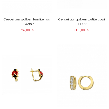
Cercei aur galben fundite rosii
Cercei aur galben tortite copii
- DA367
- FT406
767,00 Lei
1.135,00 Lei