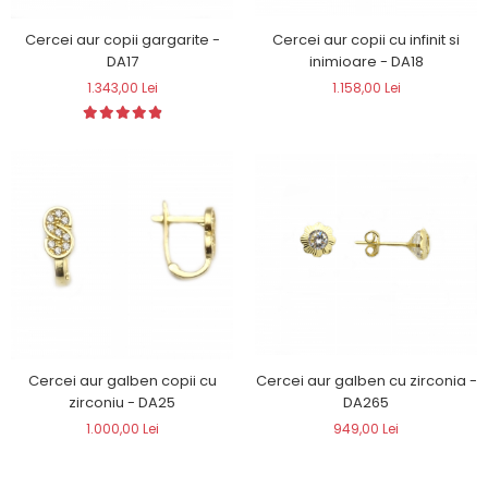
Cercei aur copii cu infinit si
Cercei aur copii gargarite -
inimioare - DA18
DA17
1.158,00 Lei
1.343,00 Lei
Cercei aur galben copii cu
Cercei aur galben cu zirconia -
zirconiu - DA25
DA265
1.000,00 Lei
949,00 Lei