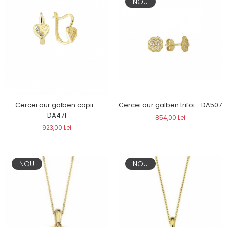
NOU
Cercei aur galben copii -
Cercei aur galben trifoi - DA507
DA471
854,00 Lei
923,00 Lei
NOU
NOU