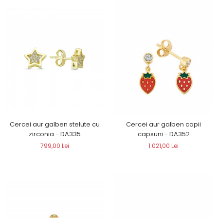
Cercei aur galben stelute cu
Cercei aur galben copii
zirconia - DA335
capsuni - DA352
799,00 Lei
1.021,00 Lei