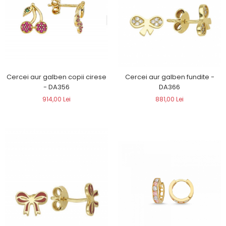
Cercei aur galben copii cirese
Cercei aur galben fundite -
- DA356
DA366
914,00 Lei
881,00 Lei