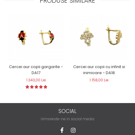
PRODUSE SIMILARE
Cercei aur copii gargarite -
Cercei aur copii cu infinit si
DA17
inimioare - DA18
1.343,00 Lei
1.158,00 Lei
SOCIAL
Urmareste-ne in social media