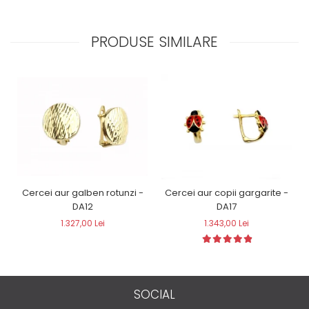
PRODUSE SIMILARE
Cercei aur galben rotunzi -
Cercei aur copii gargarite -
DA12
DA17
1.327,00 Lei
1.343,00 Lei
SOCIAL