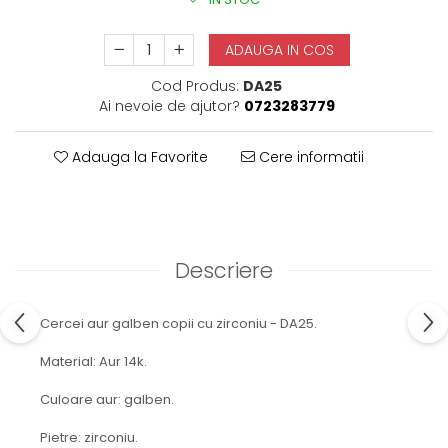
ADAUGA IN COS
Cod Produs:
DA25
Ai nevoie de ajutor?
0723283779
Adauga la Favorite
Cere informatii
Descriere
Cercei aur galben copii cu zirconiu - DA25.
Material: Aur 14k.
Culoare aur: galben.
Pietre: zirconiu.