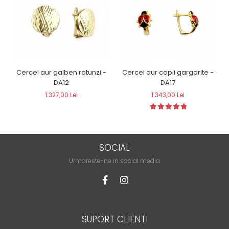
Cercei aur galben rotunzi -
Cercei aur copii gargarite -
DA12
DA17
1.327,00 Lei
1.343,00 Lei
SOCIAL
Urmareste-ne in social media
SUPORT CLIENTI