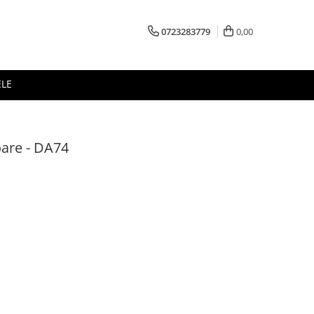
0723283779
0,00
ELE
oare - DA74