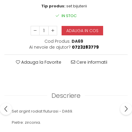
Tip produs:
set bijuterii
IN STOC
ADAUGA IN COS
Cod Produs:
DA69
Ai nevoie de ajutor?
0723283779
Adauga la Favorite
Cere informatii
Descriere
Set argint rodiat fluturasi - DA69.
Pietre: zirconia.