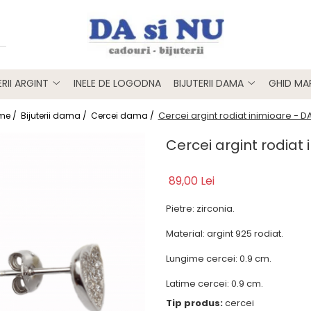
ERII ARGINT
INELE DE LOGODNA
BIJUTERII DAMA
GHID MAR
Cercei argint rodiat inimioare - D
me /
Bijuterii dama /
Cercei dama /
Cercei argint rodiat 
89,00 Lei
Pietre: zirconia.
Material: argint 925 rodiat.
Lungime cercei: 0.9 cm.
Latime cercei: 0.9 cm.
Tip produs:
cercei