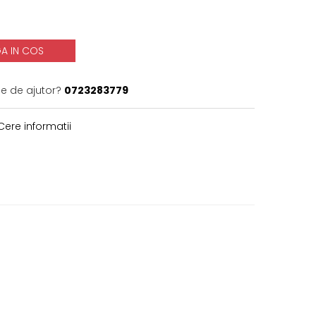
A IN COS
ie de ajutor?
0723283779
ere informatii