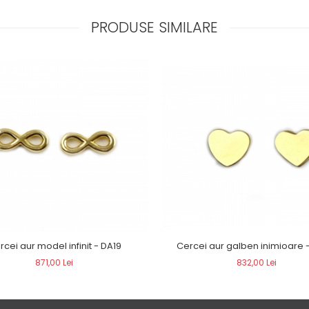
PRODUSE SIMILARE
Cercei aur galben inimioare 
rcei aur model infinit - DA19
832,00 Lei
871,00 Lei