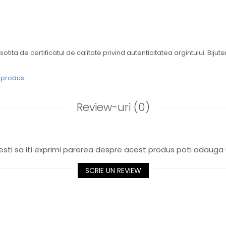
.
sotita de certificatul de calitate privind autenticitatea argintului. Bijut
e produs
Review-uri
(0)
sti sa iti exprimi parerea despre acest produs poti adauga 
SCRIE UN REVIEW