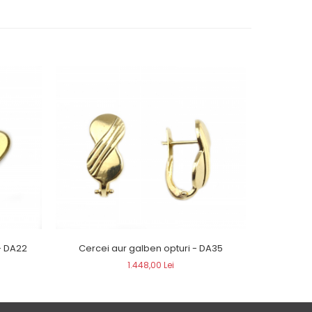
- DA22
Cercei aur galben opturi - DA35
Ce
1.448,00 Lei