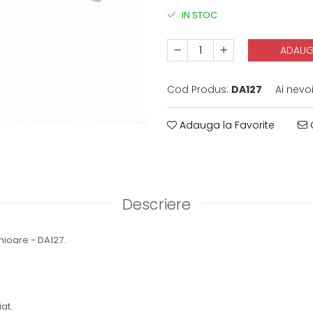
IN STOC
ADAUG
Cod Produs:
DA127
Ai nevo
Adauga la Favorite
C
Descriere
mioare - DA127.
at.