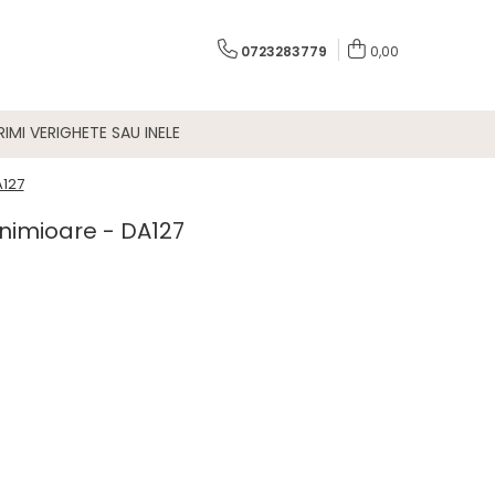
0723283779
0,00
IMI VERIGHETE SAU INELE
A127
inimioare - DA127