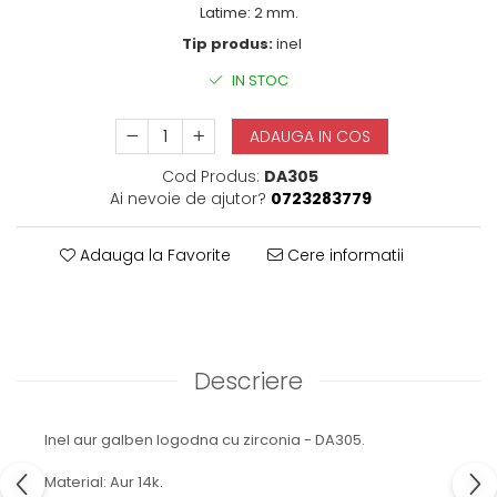
Latime: 2 mm.
Tip produs:
inel
IN STOC
ADAUGA IN COS
Cod Produs:
DA305
Ai nevoie de ajutor?
0723283779
Adauga la Favorite
Cere informatii
Descriere
Inel aur galben logodna cu zirconia - DA305.
Material: Aur 14k.