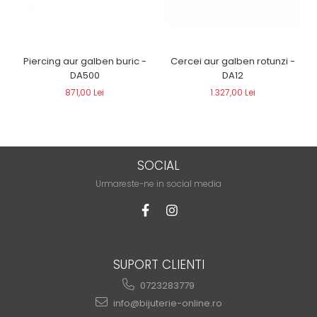
Piercing aur galben buric -
Cercei aur galben rotunzi -
DA500
DA12
871,00 Lei
1.327,00 Lei
SOCIAL
Urmareste-ne in social media
SUPORT CLIENTI
0723283779
info@bijuterie-online.ro