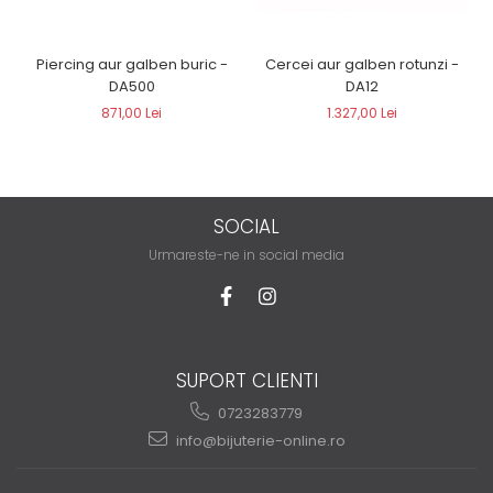
Piercing aur galben buric -
Cercei aur galben rotunzi -
DA500
DA12
871,00 Lei
1.327,00 Lei
SOCIAL
Urmareste-ne in social media
SUPORT CLIENTI
0723283779
info@bijuterie-online.ro