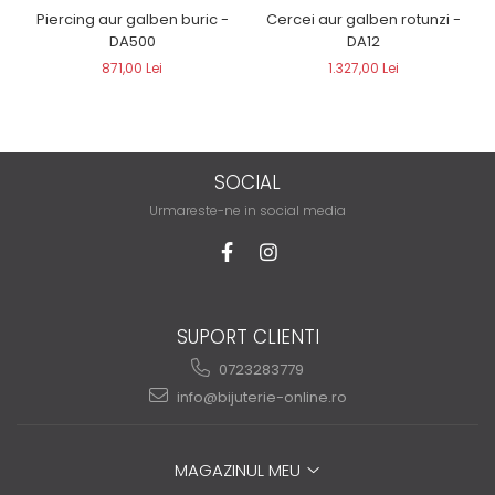
Piercing aur galben buric -
Cercei aur galben rotunzi -
DA500
DA12
871,00 Lei
1.327,00 Lei
SOCIAL
Urmareste-ne in social media
SUPORT CLIENTI
0723283779
info@bijuterie-online.ro
MAGAZINUL MEU