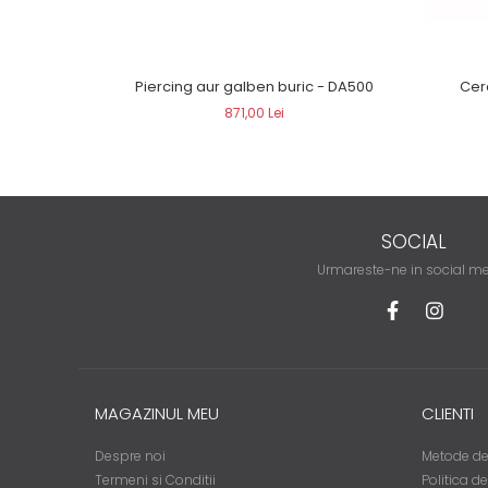
Piercing aur galben buric - DA500
871,00 Lei
SOCIAL
Urmareste-ne in social m
MAGAZINUL MEU
CLIENTI
Despre noi
Metode de
Termeni si Conditii
Politica d