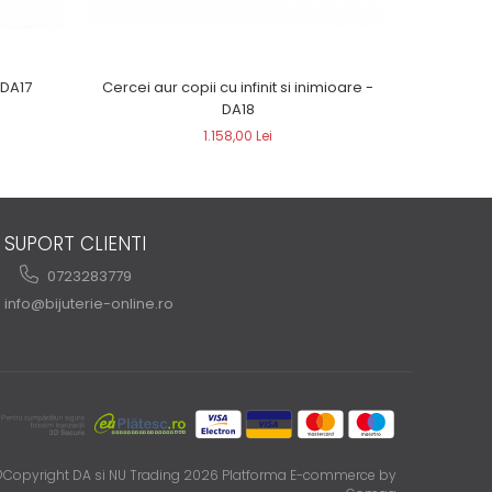
 DA17
Cerce
Cercei aur copii cu infinit si inimioare -
DA18
1.158,00 Lei
SUPORT CLIENTI
0723283779
info@bijuterie-online.ro
Copyright DA si NU Trading 2026
Platforma E-commerce by