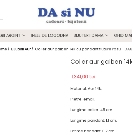
ERII ARGINT
INELE DE LOGODNA
BIJUTERII DAMA
GHID MAR
Colier aur galben 14k cu pandant fluture rosu - DA
ome /
Bijuterii Aur /
Colier aur galben 14
1.341,00 Lei
Material: Aur 14k.
Pietre: email.
Lungime colier: 45 cm.
Lungime pandant: 1,1 cm.
Latime pandant: 0,7 cm.