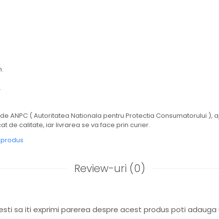
m.
.
e de ANPC ( Autoritatea Nationala pentru Protectia Consumatorului ), aj
cat de calitate, iar livrarea se va face prin curier.
e produs
Review-uri
(0)
sti sa iti exprimi parerea despre acest produs poti adauga 