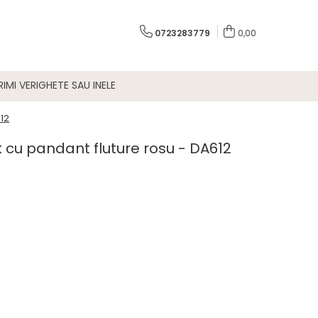
0723283779
0,00
IMI VERIGHETE SAU INELE
612
k cu pandant fluture rosu - DA612