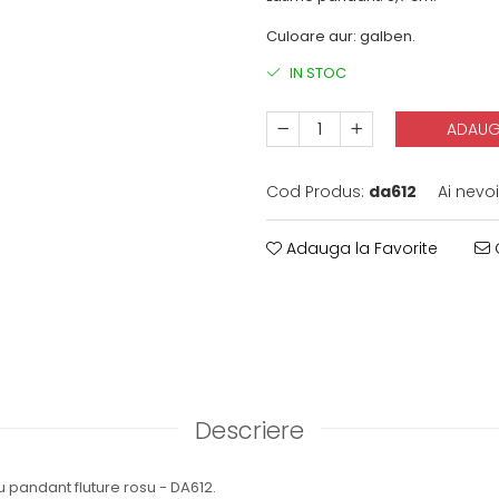
Culoare aur: galben.
IN STOC
ADAUG
Cod Produs:
da612
Ai nevo
Adauga la Favorite
C
Descriere
u pandant fluture rosu - DA612.