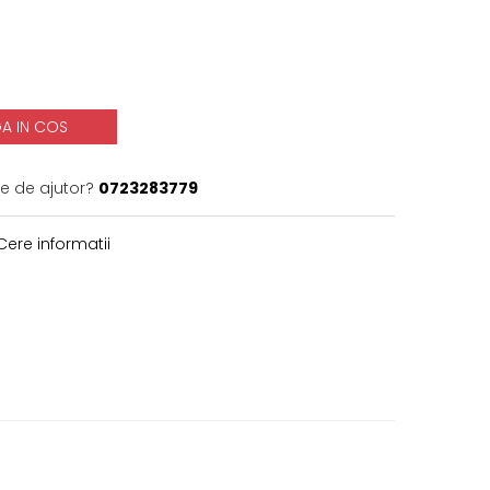
A IN COS
ie de ajutor?
0723283779
ere informatii