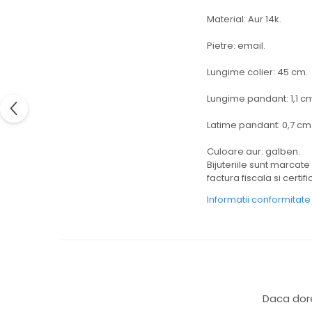
Material: Aur 14k.
Pietre: email.
Lungime colier: 45 cm.
Lungime pandant: 1,1 c
Latime pandant: 0,7 cm
Culoare aur: galben.
Bijuteriile sunt marcat
factura fiscala si certifi
Informatii conformitat
Daca dore