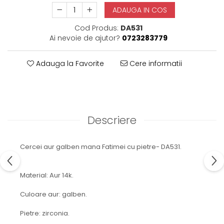
ADAUGA IN COS
Cod Produs:
DA531
Ai nevoie de ajutor?
0723283779
Adauga la Favorite
Cere informatii
Descriere
Cercei aur galben mana Fatimei cu pietre- DA531.
Material: Aur 14k.
Culoare aur: galben.
Pietre: zirconia.