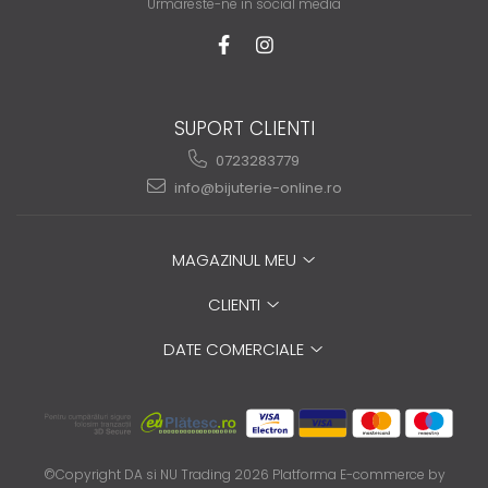
Urmareste-ne in social media
SUPORT CLIENTI
0723283779
info@bijuterie-online.ro
MAGAZINUL MEU
CLIENTI
DATE COMERCIALE
©Copyright DA si NU Trading 2026
Platforma E-commerce by