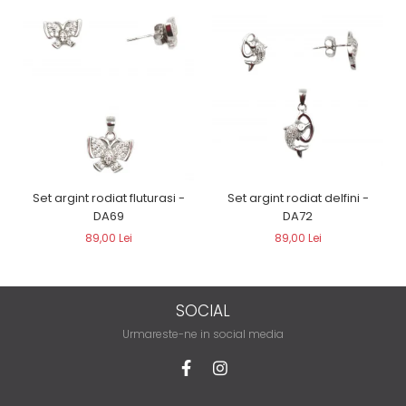
Set argint rodiat delfini -
Set argint rodiat fluturasi -
DA72
DA69
89,00 Lei
89,00 Lei
SOCIAL
Urmareste-ne in social media