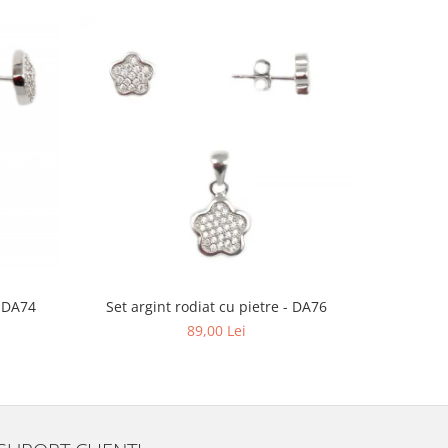
- DA74
Set argint rodiat cu pietre - DA76
Set argint
89,00 Lei