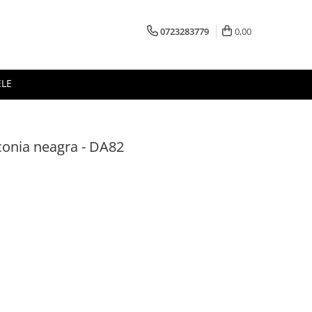
0723283779
0,00
ELE
rconia neagra - DA82