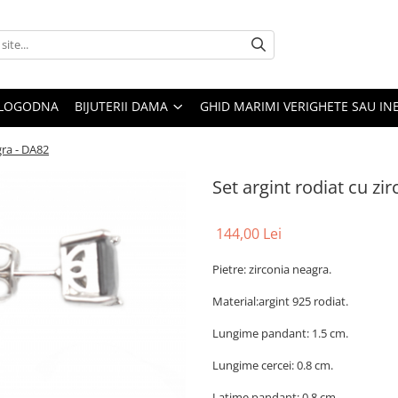
 LOGODNA
BIJUTERII DAMA
GHID MARIMI VERIGHETE SAU IN
gra - DA82
Set argint rodiat cu zi
144,00 Lei
Pietre: zirconia neagra.
Material:argint 925 rodiat.
Lungime pandant: 1.5 cm.
Lungime cercei: 0.8 cm.
Latime pandant: 0.8 cm.