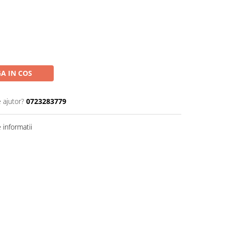
A IN COS
 ajutor?
0723283779
informatii