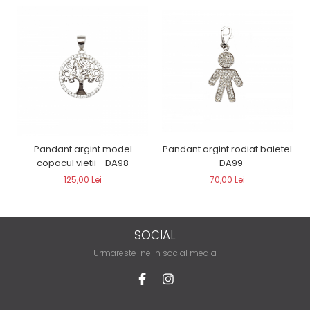
Pandant argint rodiat baietel
Pandant argint model
- DA99
copacul vietii - DA98
70,00 Lei
125,00 Lei
SOCIAL
Urmareste-ne in social media