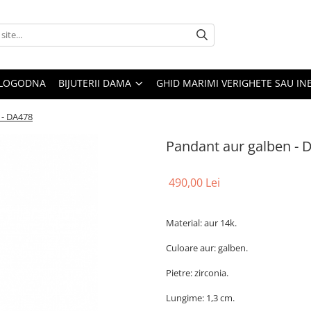
 LOGODNA
BIJUTERII DAMA
GHID MARIMI VERIGHETE SAU IN
 - DA478
Pandant aur galben - 
490,00 Lei
Material: aur 14k.
Culoare aur: galben.
Pietre: zirconia.
Lungime: 1,3 cm.