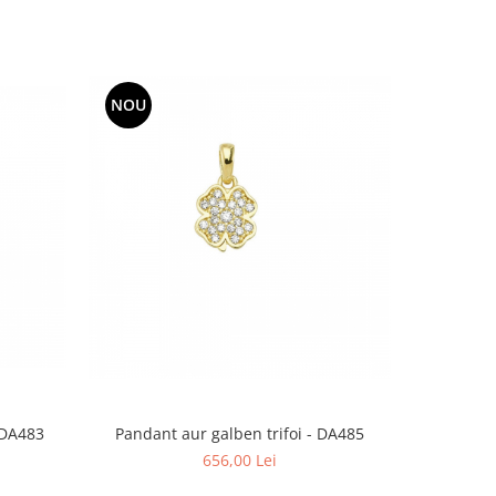
NOU
NOU
Pandant aur galben trifoi - DA485
Pand
 DA483
656,00 Lei