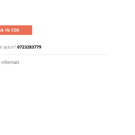
A IN COS
e ajutor?
0723283779
informatii