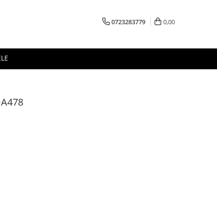
0723283779
0,00
ELE
DA478