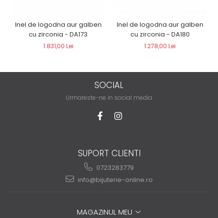
Inel de logodna aur galben
Inel de logodna aur galben
cu zirconia - DA173
cu zirconia - DA180
1.831,00 Lei
1.278,00 Lei
SOCIAL
Urmareste-ne in social media
SUPORT CLIENTI
0723283779
info@bijuterie-online.ro
MAGAZINUL MEU