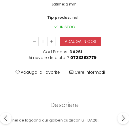
Latime: 2 mm.
Tip produs:
inel
IN STOC
ADAUGA IN COS
Cod Produs:
DA261
Ai nevoie de ajutor?
0723283779
Adauga la Favorite
Cere informatii
Descriere
Inel de logodna aur galben cu zirconiu - DA261.