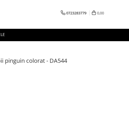
0723283779
0,00
ELE
ii pinguin colorat - DA544