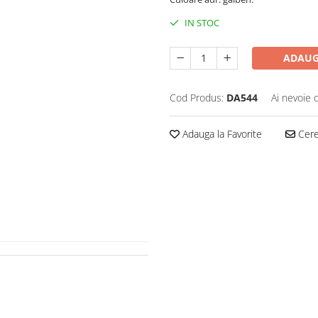
IN STOC
ADAUG
Cod Produs:
DA544
Ai nevoie 
Adauga la Favorite
Cere 