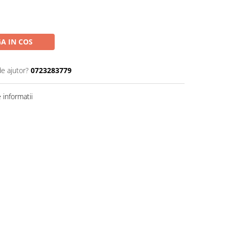
A IN COS
de ajutor?
0723283779
informatii