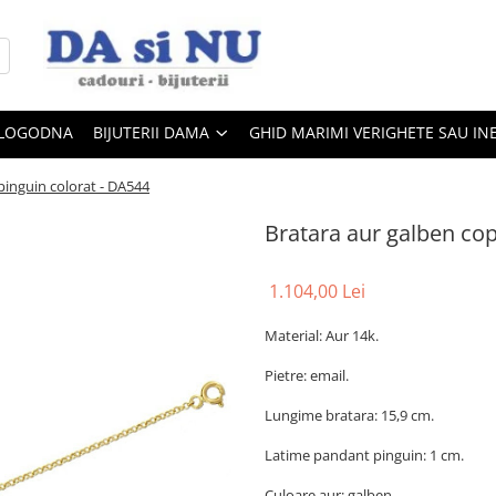
 LOGODNA
BIJUTERII DAMA
GHID MARIMI VERIGHETE SAU IN
pinguin colorat - DA544
Bratara aur galben cop
1.104,00 Lei
Material: Aur 14k.
Pietre: email.
Lungime bratara: 15,9 cm.
Latime pandant pinguin: 1 cm.
Culoare aur: galben.