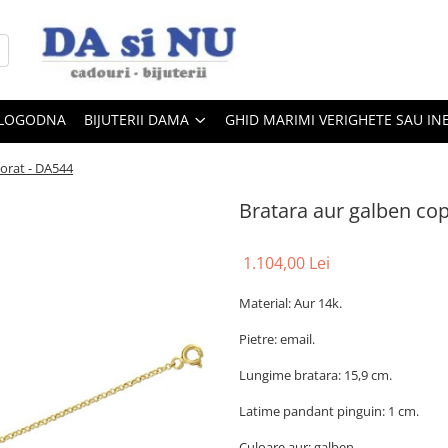
 LOGODNA
BIJUTERII DAMA
GHID MARIMI VERIGHETE SAU IN
lorat - DA544
Bratara aur galben cop
1.104,00 Lei
Material: Aur 14k.
Pietre: email.
Lungime bratara: 15,9 cm.
Latime pandant pinguin: 1 cm.
Culoare aur: galben.