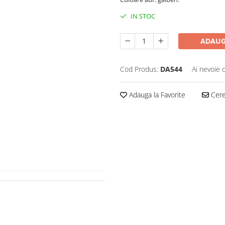
IN STOC
ADAUG
Cod Produs:
DA544
Ai nevoie 
Adauga la Favorite
Cere 