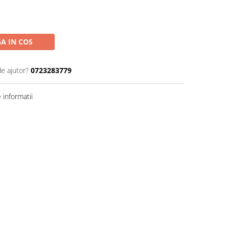
A IN COS
de ajutor?
0723283779
informatii