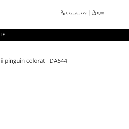
0723283779
0,00
ELE
ii pinguin colorat - DA544